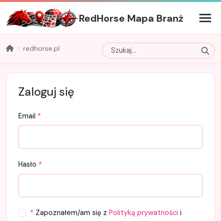
RedHorse Mapa Branż
redhorse.pl
Zaloguj się
Email
*
Hasło
*
*
Zapoznałem/am się z
Polityką prywatności
i