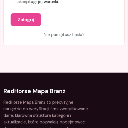
akceptuję jej warunki.
Zaloguj
Nie pamiętasz hasła?
RedHorse Mapa Branż
RedHorse Mapa Branż to precyzyjne
narzędzie do weryfikacji firm: zweryfikowane
dane, klarowna struktura kategorii i
aktualizacje, które pozwalają podejmować