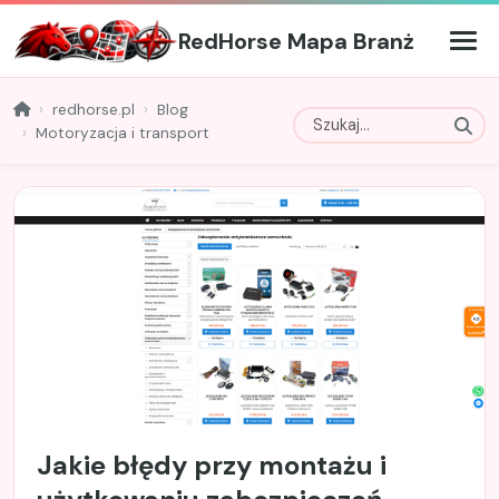
RedHorse Mapa Branż
redhorse.pl
Blog
Motoryzacja i transport
Jakie błędy przy montażu i