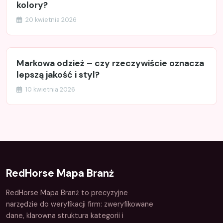
kolory?
20 kwietnia 2026
Markowa odzież – czy rzeczywiście oznacza
lepszą jakość i styl?
10 kwietnia 2026
RedHorse Mapa Branż
RedHorse Mapa Branż to precyzyjne
narzędzie do weryfikacji firm: zweryfikowane
dane, klarowna struktura kategorii i