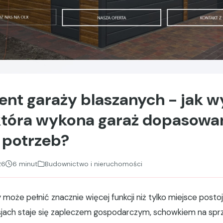
ent garaży blaszanych - jak 
 która wykona garaż dopasowa
 i potrzeb?
26
6 minut
Budownictwo i nieruchomości
 może pełnić znacznie więcej funkcji niż tylko miejsce post
sjach staje się zapleczem gospodarczym, schowkiem na spr