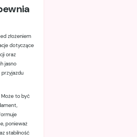
pewnia
zed złożeniem
macje dotyczące
cji oraz
h jasno
ń przyjazdu
. Może to być
ndament,
nformuje
ne, ponieważ
az stabilność