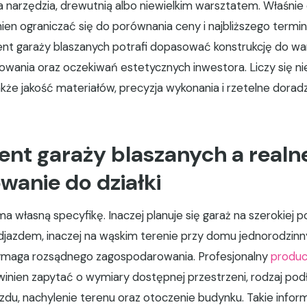
a narzędzia, drewutnią albo niewielkim warsztatem. Właśni
nien ograniczać się do porównania ceny i najbliższego termi
t garaży blaszanych potrafi dopasować konstrukcję do war
wania oraz oczekiwań estetycznych inwestora. Liczy się ni
także jakość materiałów, precyzja wykonania i rzetelne dora
nt garaży blaszanych a realn
anie do działki
a własną specyfikę. Inaczej planuje się garaż na szerokiej po
azdem, inaczej na wąskim terenie przy domu jednorodzinn
maga rozsądnego zagospodarowania. Profesjonalny
produc
inien zapytać o wymiary dostępnej przestrzeni, rodzaj pod
zdu, nachylenie terenu oraz otoczenie budynku. Takie infor