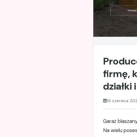
Produc
firmę,
działki
19 czerwca 20
Garaż blaszany
Na wielu pose