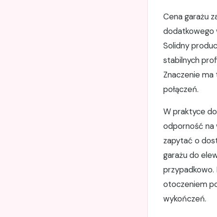
Cena garażu za
dodatkowego w
Solidny produc
stabilnych pro
Znaczenie ma 
połączeń.
W praktyce dob
odporność na w
zapytać o dost
garażu do elew
przypadkowo. 
otoczeniem pos
wykończeń.