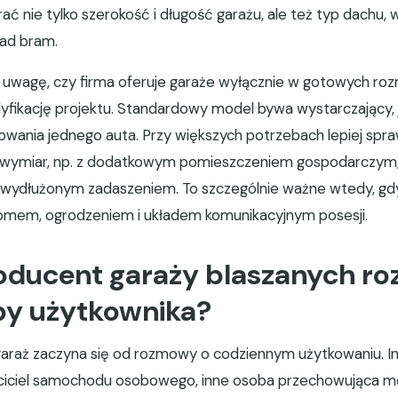
ać nie tylko szerokość i długość garażu, ale też typ dachu,
kład bram.
uwagę, czy firma oferuje garaże wyłącznie w gotowych roz
fikację projektu. Standardowy model bywa wystarczający, j
owania jednego auta. Przy większych potrzebach lepiej spra
a wymiar, np. z dodatkowym pomieszczeniem gospodarczy
 wydłużonym zadaszeniem. To szczególnie ważne wtedy, gd
omem, ogrodzeniem i układem komunikacyjnym posesji.
roducent garaży blaszanych r
by użytkownika?
raż zaczyna się od rozmowy o codziennym użytkowaniu. In
ciciel samochodu osobowego, inne osoba przechowująca mo