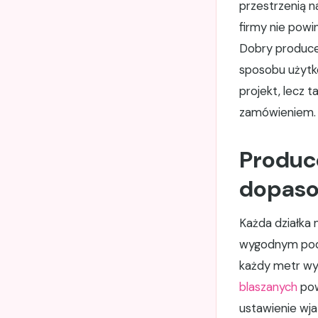
przestrzenią n
firmy nie powi
Dobry producen
sposobu użytko
projekt, lecz 
zamówieniem.
Produce
dopasow
Każda działka m
wygodnym podj
każdy metr wy
blaszanych
pow
ustawienie wja