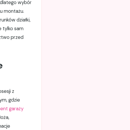
e dlatego wybór
nu montażu.
unków działki,
e tylko sam
dztwo przed
e
sesji z
ym, gdzie
ent garaży
łoża,
macje