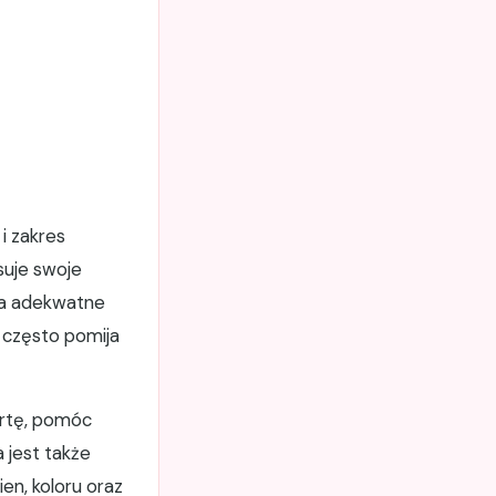
i zakres
suje swoje
nia adekwatne
 często pomija
ertę, pomóc
 jest także
en, koloru oraz