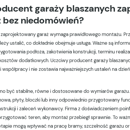
oducent garaży blaszanych za
 bez niedomówień?
zaprojektowany garaż wymaga prawidłowego montażu. Pr
eży ustalić, co dokładnie obejmuje usługa. Ważne są infor
ygotowania podłoża, zakotwienia konstrukcji, terminu realiza
kosztów dodatkowych. Uczciwy producent garaży blaszanyc
i współpracy i nie zostawia najważniejszych ustaleń na dzie
no być stabilne, równe i dostosowane do wymiarów garażu
owa, płyty, bloczki lub inny odpowiednio przygotowany fu
nstrukcji i zaleceń wykonawcy. Firma z doświadczeniem poi
 przygotować teren, aby montaż przebiegł sprawnie. To waż
etapie mogą wpływać na pracę bramy, szczelność garażu or