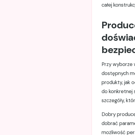
całej konstrukcj
Produc
doświa
bezpie
Przy wyborze w
dostępnych mod
produkty, jak 
do konkretnej 
szczegóły, któ
Dobry produce
dobrać paramet
możliwość pers