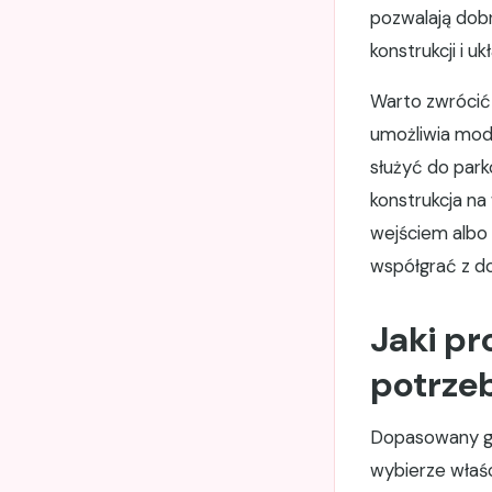
pozwalają dobr
konstrukcji i u
Warto zwrócić 
umożliwia mody
służyć do park
konstrukcja n
wejściem albo
współgrać z d
Jaki p
potrze
Dopasowany ga
wybierze właś