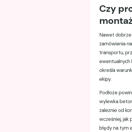
Czy pr
montaż
Nawet dobrze 
zamówienia nal
transportu, prz
ewentualnych 
określa warunk
ekipy.
Podłoże powin
wylewka beton
zależnie od ko
wcześniej, jak
błędy na tym 