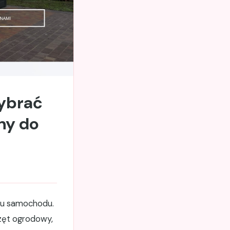
wybrać
ny do
oju samochodu.
zęt ogrodowy,