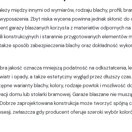
leży między innymi od wymiarów, rodzaju blachy, profili, br
yposażenia. Zbyt niska wycena powinna jednak skłonić do o
ent garaży blaszanych korzysta z materiałów odpornych na 
fili konstrukcyjnych i starannie przygotowanych elementów
także sposób zabezpieczenia blachy oraz dokładność wyko
ra jakość oznacza mniejszą podatność na odkształcenia, l
iatr i opady, a także estetyczny wygląd przez dłuższy czas
ępne warianty blachy, kolory, rodzaje powłok i możliwość 
acji domu lub stolarki bramowej. Garaże blaszane nie musz
Dobrze zaprojektowana konstrukcja może tworzyć spójną c
esji, zwłaszcza gdy producent oferuje szeroki wybór kolor