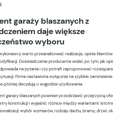
i.
ent garaży blaszanych z
dczeniem daje większe
czeństwo wyboru
ykonawcy warto przeanalizować realizacje, opinie klientów 
yfikacji. Doświadczenie producenta widać po tym, jak opi
odpowiada na pytania i czy potrafi zaproponować rozwiąza
sytuacji. Firma nastawiona wyłącznie na szybkie zamówienie
re później decydują o wygodzie użytkowania.
nt garaży blaszanych powinien przedstawić przejrzystą of
ry konstrukcji i wyjaśnić różnice między wariantami. Istotna
onalizacji: wybór wymiarów, rodzaju dachu, bramy, drzwi, oki