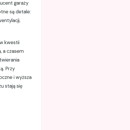
ducent garaży
tne są detale:
entylacji,
w kwestii
, a czasem
twierania
ą. Przy
boczne i wyższa
u stają się
ć