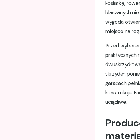
kosiarkę, rowe
blaszanych ni
wygoda otwiera
miejsce na reg
Przed wyborem
praktycznych 
dwuskrzydłowa
skrzydeł, poni
garażach pełni
konstrukcja. F
uciążliwe.
Produce
materi