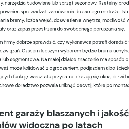
ry, narzędzia budowlane lub sprzęt sezonowy. Rzetelny pro
e powinien sprowadzać zamówienia do samego metrażu. Isto
nia bramy, liczba wejść, doświetlenie wnętrza, możliwość w
ały oraz zapas przestrzeni do swobodnego poruszania się.
 firmy dobrze sprawdzić, czy wykonawca potrafi doradzić 
rozwiązań. Czasem lepszym wyborem będzie brama uchylna
 lub segmentowa. Na małej działce znaczenie ma sposób o
eważ może kolidować z ogrodzeniem, podjazdem albo ścieżk
ących funkcję warsztatu przydatne okazują się okna, drzwi 
achowe doradztwo pozwala uniknąć decyzji, które po montaż
nt garaży blaszanych i jakoś
ałów widoczna po latach