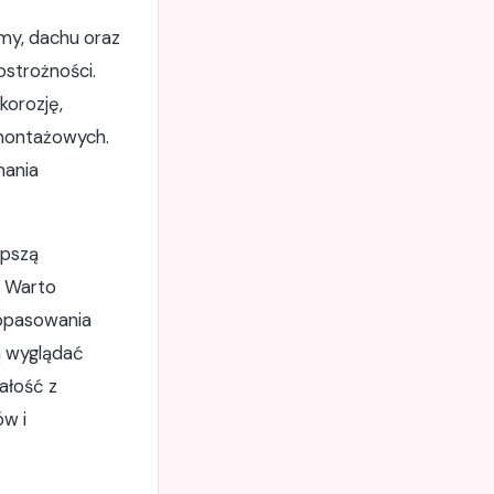
amy, dachu oraz
strożności.
korozję,
 montażowych.
nania
epszą
. Warto
dopasowania
ą wyglądać
ałość z
ów i