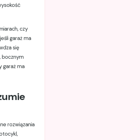
 wysokość
miarach, czy
eśli garaż ma
wdza się
m, bocznym
y garaż ma
ozumie
ne rozwiązania
tocykl,