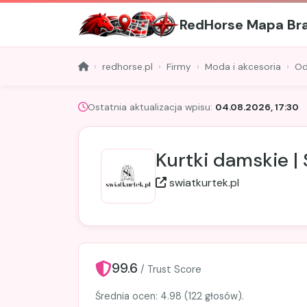
RedHorse Mapa Br
redhorse.pl
Firmy
Moda i akcesoria
Od
Ostatnia aktualizacja wpisu:
04.08.2026, 17:30
Kurtki damskie |
swiatkurtek.pl
99.6
/ Trust Score
Średnia ocen: 4.98 (122 głosów).