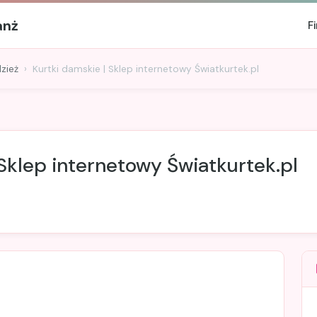
anż
F
zież
Kurtki damskie | Sklep internetowy Światkurtek.pl
 Sklep internetowy Światkurtek.pl