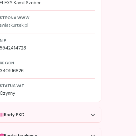
FLEXY Kamil Szober
STRONA WWW
swiatkurtek.pl
NIP
5542414723
REGON
340516826
STATUS VAT
Czynny
Kody PKD
Konta bankowe