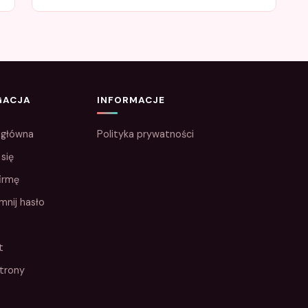
GACJA
INFORMACJE
 główna
Polityka prywatności
 się
irmę
mnij hasło
t
trony