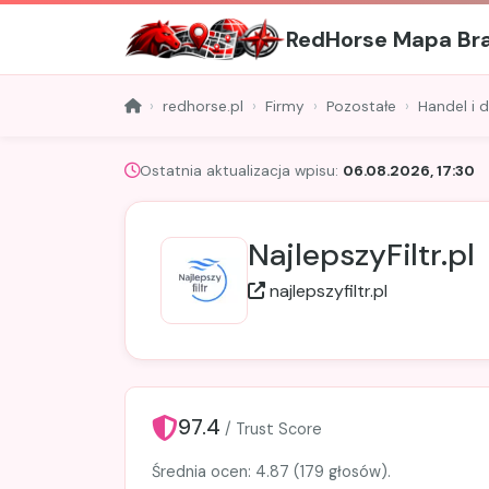
RedHorse Mapa Br
redhorse.pl
Firmy
Pozostałe
Handel i 
Ostatnia aktualizacja wpisu:
06.08.2026, 17:30
NajlepszyFiltr.pl
najlepszyfiltr.pl
97.4
/ Trust Score
Średnia ocen: 4.87 (179 głosów).