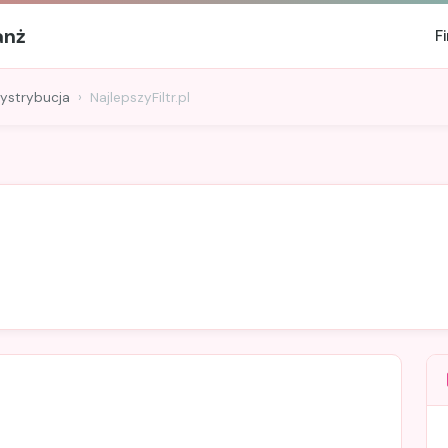
anż
F
dystrybucja
NajlepszyFiltr.pl