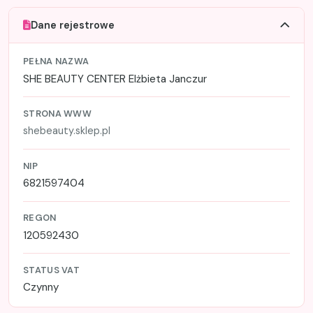
Dane rejestrowe
PEŁNA NAZWA
SHE BEAUTY CENTER Elżbieta Janczur
STRONA WWW
shebeauty.sklep.pl
NIP
6821597404
REGON
120592430
STATUS VAT
Czynny