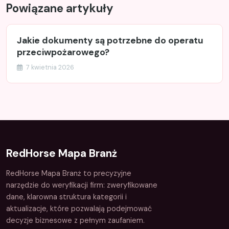
Powiązane artykuły
Jakie dokumenty są potrzebne do operatu
przeciwpożarowego?
7 kwietnia 2026
RedHorse Mapa Branż
RedHorse Mapa Branż to precyzyjne
narzędzie do weryfikacji firm: zweryfikowane
dane, klarowna struktura kategorii i
aktualizacje, które pozwalają podejmować
decyzje biznesowe z pełnym zaufaniem.