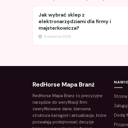
Jak wybrać sklep z
elektronarzędziami dla firmy i
majsterkowicza?
4 sierpnia 2026
NAWI
RedHorse Mapa Branż
RedHorse Mapa Branż to precyzyjne
Strona
narzędzie do weryfikacji firm:
Zaloguj
zweryfikowane dane, klarowna
Dodaj f
struktura kategorii i aktualizacje, które
pozwalają podejmować decyzje
Przypo