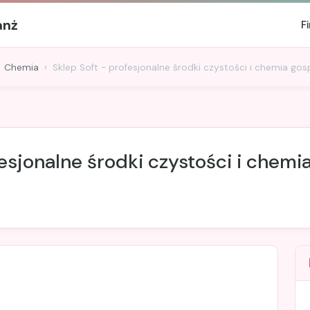
anż
F
Chemia
Sklep Soft - profesjonalne środki czystości i chemia go
fesjonalne środki czystości i chem