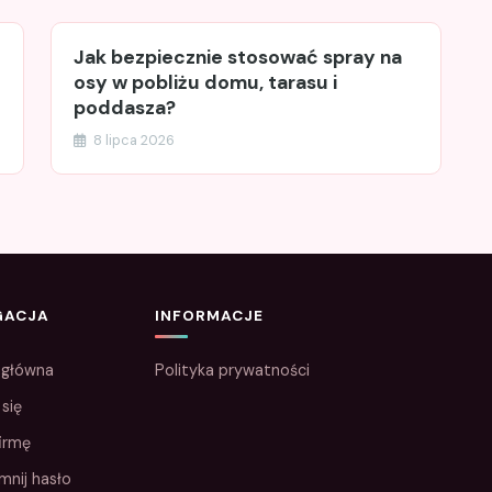
Jak bezpiecznie stosować spray na
osy w pobliżu domu, tarasu i
poddasza?
8 lipca 2026
GACJA
INFORMACJE
 główna
Polityka prywatności
 się
irmę
mnij hasło