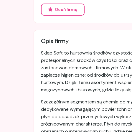
Oceń firmę
Opis firmy
Sklep Soft to hurtownia środków czystośc
profesjonalnych środków czystości oraz ch
zastosowań domowych i firmowych. W ofer
zaplecze higieniczne: od środków do utrzy
hurtowym. Dzięki temu asortyment wspier
magazynowych i biurowych, gdzie liczy si
Szczególnym segmentem są chemia do my
dedykowane wymagającym powierzchniom,
płyn do posadzek przemysłowych wykorz
zróżnicowanym charakterze. Płyn do myc
obszarach o intensywnym ruchu, gdzie pi