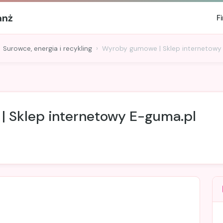
anż
F
Surowce, energia i recykling
Wyroby gumowe | Sklep internetowy
 Sklep internetowy E-guma.pl