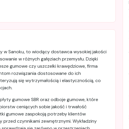
ny w Sanoku, to wiodący dostawca wysokiej jakości
owanie w różnych gałęziach przemysłu. Dzięki
iesze gumowe czy uszczelki krawędziowe, firma
ientom rozwiązania dostosowane do ich
eryzują się wytrzymałością i elastycznością, co
cjach.
ż płyty gumowe SBR oraz odboje gumowe, które
biorstw ceniących sobie jakość i trwałość
lotki gumowe zaspokoją potrzeby klientów
ony przed czynnikami zewnętrznymi. Wykładziny
 sprawdzają się zarówno w przestrzeniach