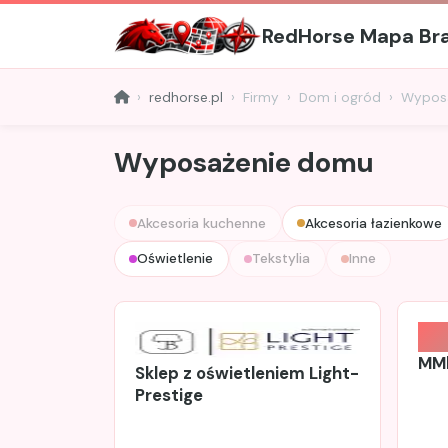
RedHorse Mapa Br
redhorse.pl
Firmy
Dom i ogród
Wypos
Wyposażenie domu
Akcesoria kuchenne
Akcesoria łazienkowe
Oświetlenie
Tekstylia
Inne
MM
Sklep z oświetleniem Light-
Prestige