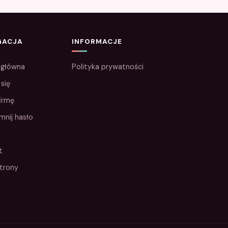
GACJA
INFORMACJE
 główna
Polityka prywatności
 się
irmę
mnij hasło
t
trony