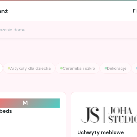
anż
F
ażenie domu
Artykuły dla dziecka
Ceramika i szkło
Dekoracje
M
beds
Uchwyty meblowe