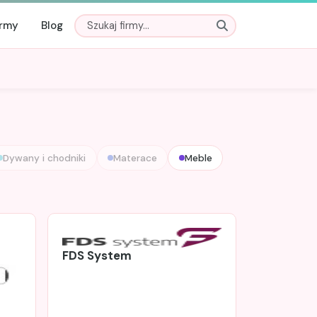
irmy
Blog
Dywany i chodniki
Materace
Meble
FDS System