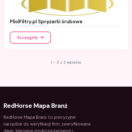
PliolFiltry.pl Sprężarki śrubowe
Szczegóły
1 - 3 z 3 wpisów
RedHorse Mapa Branż
RedHorse Mapa Branż to precyzyjne
narzędzie do weryfikacji firm: zweryfikowane
dane, klarowna struktura kategorii i