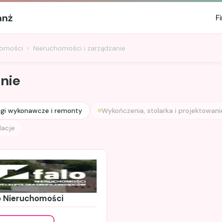
anż
F
homości
Nieruchomości i zarządzanie
nie
ugi wykonawcze i remonty
Wykończenia, stolarka i projektowani
lacje
o Nieruchomości