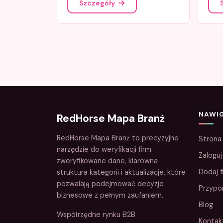
Szczegóły
NAWI
RedHorse Mapa Branż
RedHorse Mapa Branż to precyzyjne
Strona
narzędzie do weryfikacji firm:
Zaloguj
zweryfikowane dane, klarowna
Dodaj f
struktura kategorii i aktualizacje, które
pozwalają podejmować decyzje
Przypo
biznesowe z pełnym zaufaniem.
Blog
Współrzędne rynku B2B
Kontak