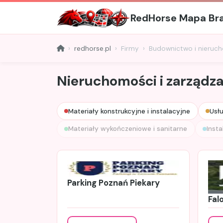
RedHorse Mapa Br
redhorse.pl
Firmy
Budownictwo i nieruc
Nieruchomości i zarządza
Materiały konstrukcyjne i instalacyjne
Usł
Materiały wykończeniowe i sanitarne
Insta
Parking Poznań Piekary
Fal