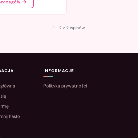
Szczegóły
1 - 2 z 2 wpisów
GACJA
INFORMACJE
 główna
Polityka prywatności
 się
irmę
mnij hasło
t