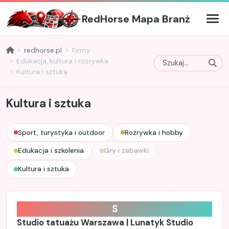
RedHorse Mapa Branż
redhorse.pl
Firmy
Edukacja, kultura i rozrywka
Kultura i sztuka
Kultura i sztuka
Sport, turystyka i outdoor
Rozrywka i hobby
Edukacja i szkolenia
Gry i zabawki
Kultura i sztuka
S
Studio tatuażu Warszawa | Lunatyk Studio