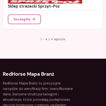
Sklep strażacki Sprzęt-Poż
Szczegóły
1 - 4 z 4 wpisów
RedHorse Mapa Branż
RedHorse Mapa Branż to precyzyjne
narzędzie do weryfikacji firm: zweryfikowane
dane, klarowna struktura kategorii i
aktualizacje, które pozwalają podejmować
decyzje biznesowe z pełnym zaufaniem.