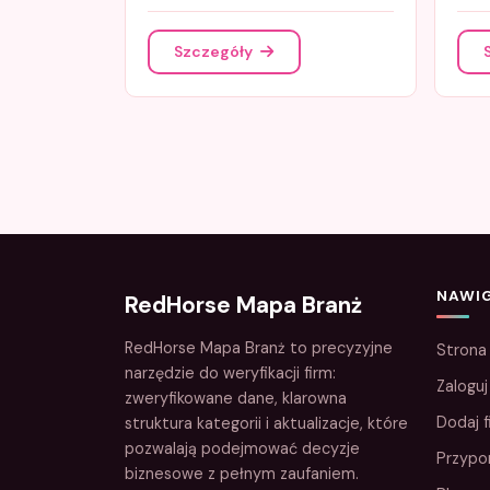
Szczegóły
NAWI
RedHorse Mapa Branż
RedHorse Mapa Branż to precyzyjne
Strona
narzędzie do weryfikacji firm:
Zaloguj
zweryfikowane dane, klarowna
Dodaj f
struktura kategorii i aktualizacje, które
pozwalają podejmować decyzje
Przypo
biznesowe z pełnym zaufaniem.