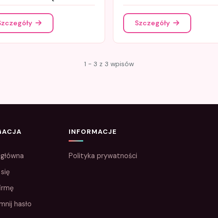
Szczegóły
Szczegóły
1 - 3 z 3 wpisów
GACJA
INFORMACJE
 główna
Polityka prywatności
 się
irmę
mnij hasło