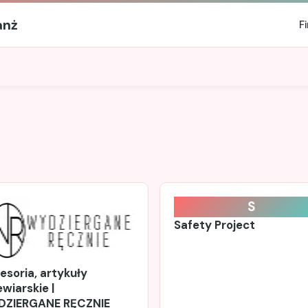
anż
F
S
Safety Project
esoria, artykuły
ewiarskie |
ZIERGANE RĘCZNIE