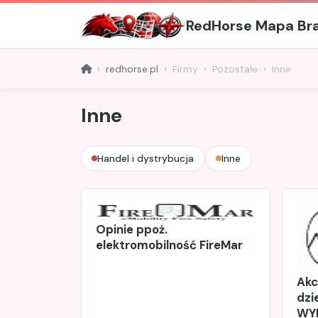
RedHorse Mapa Br
redhorse.pl
Firmy
Pozostałe
Inne
Inne
Handel i dystrybucja
Inne
Opinie ppoż.
elektromobilność FireMar
Akc
dzi
WYD