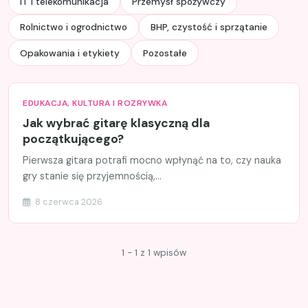
IT i telekomunikacja
Przemysł spożywczy
Rolnictwo i ogrodnictwo
BHP, czystość i sprzątanie
Opakowania i etykiety
Pozostałe
EDUKACJA, KULTURA I ROZRYWKA
Jak wybrać gitarę klasyczną dla
początkującego?
Pierwsza gitara potrafi mocno wpłynąć na to, czy nauka
gry stanie się przyjemnością,...
8 czerwca 2026
1 - 1 z 1 wpisów