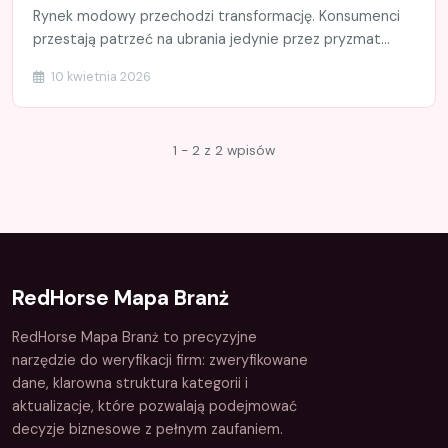
Rynek modowy przechodzi transformację. Konsumenci
przestają patrzeć na ubrania jedynie przez pryzmat...
10 kwietnia 2026
1 - 2 z 2 wpisów
RedHorse Mapa Branż
RedHorse Mapa Branż to precyzyjne
narzędzie do weryfikacji firm: zweryfikowane
dane, klarowna struktura kategorii i
aktualizacje, które pozwalają podejmować
decyzje biznesowe z pełnym zaufaniem.